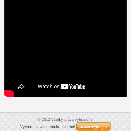
© 2012 Všetky práva vyhradené.
Vytvorte si web stránku zdarma!