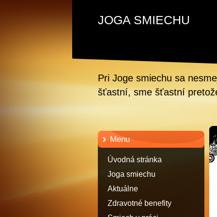
JOGA SMIECHU
Pri Joge smiechu sa nesm
šťastní, sme šťastní preto
Menu
Úvodná stránka
Joga smiechu
Aktuálne
Zdravotné benefity