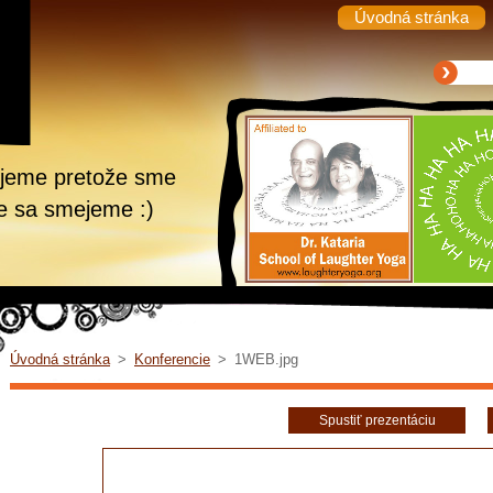
Úvodná stránka
ejeme pretože sme
že sa smejeme :)
Úvodná stránka
>
Konferencie
>
1WEB.jpg
Spustiť prezentáciu